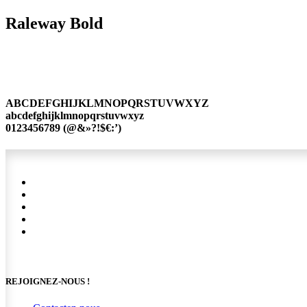
Raleway Bold
ABCDEFGHIJKLMNOPQRSTUVWXYZ
abcdefghijklmnopqrstuvwxyz
0123456789 (@&»?!$€:’)
REJOIGNEZ-NOUS !