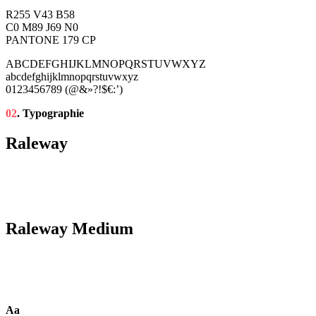
R255 V43 B58
C0 M89 J69 N0
PANTONE 179 CP
ABCDEFGHIJKLMNOPQRSTUVWXYZ
abcdefghijklmnopqrstuvwxyz
0123456789 (@&»?!$€:’)
02
. Typographie
Raleway
Raleway Medium
Aa