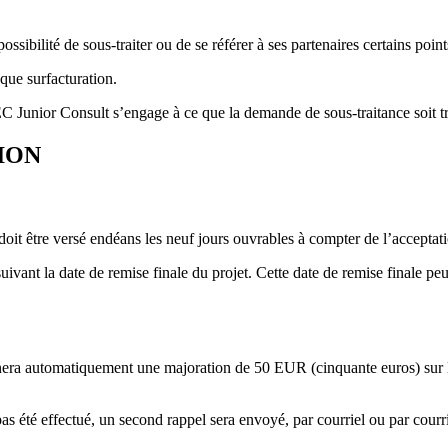
sibilité de sous-traiter ou de se référer à ses partenaires certains poin
que surfacturation.
C Junior Consult s’engage à ce que la demande de sous-traitance soit t
ION
oit être versé endéans les neuf jours ouvrables à compter de l’acceptat
s suivant la date de remise finale du projet. Cette date de remise final
înera automatiquement une majoration de 50 EUR (cinquante euros) sur le
pas été effectué, un second rappel sera envoyé, par courriel ou par cour