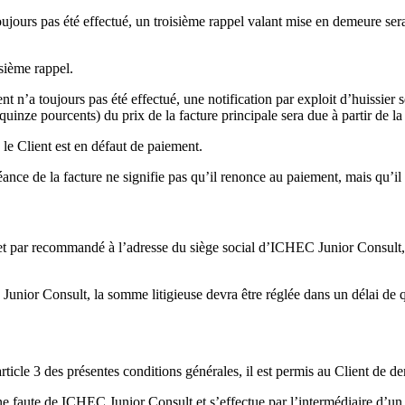
toujours pas été effectué, un troisième rappel valant mise en demeure s
isième rappel.
nt n’a toujours pas été effectué, une notification par exploit d’huissier 
uinze pourcents) du prix de la facture principale sera due à partir de la 
le Client est en défaut de paiement.
nce de la facture ne signifie pas qu’il renonce au paiement, mais qu’il
 et par recommandé à l’adresse du siège social d’ICHEC Junior Consult, h
unior Consult, la somme litigieuse devra être réglée dans un délai de q
icle 3 des présentes conditions générales, il est permis au Client de dem
à une faute de ICHEC Junior Consult et s’effectue par l’intermédiaire 