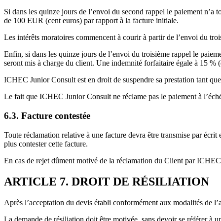
Si dans les quinze jours de l’envoi du second rappel le paiement n’a 
de 100 EUR (cent euros) par rapport à la facture initiale.
Les intérêts moratoires commencent à courir à partir de l’envoi du tro
Enfin, si dans les quinze jours de l’envoi du troisième rappel le paieme
seront mis à charge du client. Une indemnité forfaitaire égale à 15 % (q
ICHEC Junior Consult est en droit de suspendre sa prestation tant que 
Le fait que ICHEC Junior Consult ne réclame pas le paiement à l’échéa
6.3. Facture contestée
Toute réclamation relative à une facture devra être transmise par écrit
plus contester cette facture.
En cas de rejet dûment motivé de la réclamation du Client par ICHEC J
ARTICLE 7. DROIT DE RÉSILIATION
Après l’acceptation du devis établi conformément aux modalités de l’art
La demande de résiliation doit être motivée, sans devoir se référer 