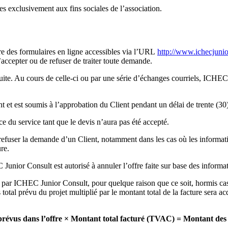
 exclusivement aux fins sociales de l’association.
e des formulaires en ligne accessibles via l’URL
http://www.ichecjunio
ccepter ou de refuser de traiter toute demande.
ite. Au cours de celle-ci ou par une série d’échanges courriels, ICHEC J
nt et est soumis à l’approbation du Client pendant un délai de trente (30)
du service tant que le devis n’aura pas été accepté.
 refuser la demande d’un Client, notamment dans les cas où les inform
re.
unior Consult est autorisé à annuler l’offre faite sur base des informati
n par ICHEC Junior Consult, pour quelque raison que ce soit, hormis ca
total prévu du projet multiplié par le montant total de la facture sera a
 prévus dans l’offre × Montant total facturé (TVAC) = Montant des