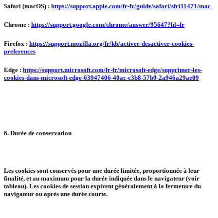
Safari (macOS) :
https://support.apple.com/fr-fr/guide/safari/sfri11471/mac
Chrome :
https://support.google.com/chrome/answer/95647?hl=fr
Firefox :
https://support.mozilla.org/fr/kb/activer-desactiver-cookies-
preferences
Edge :
https://support.microsoft.com/fr-fr/microsoft-edge/supprimer-les-
cookies-dans-microsoft-edge-63947406-40ac-c3b8-57b9-2a946a29ae09
6. Durée de conservation
Les cookies sont conservés pour une durée limitée,
proportionnée à leur
finalité
, et au maximum pour la durée indiquée dans le navigateur (voir
tableau). Les cookies de session expirent généralement à la fermeture du
navigateur ou après une durée courte.